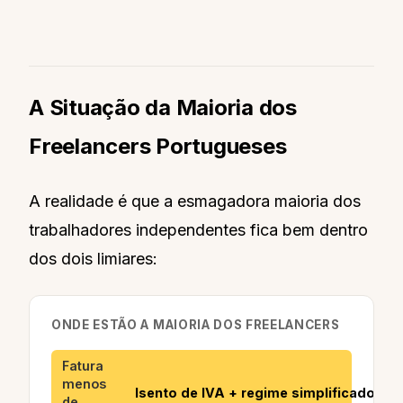
A Situação da Maioria dos
Freelancers Portugueses
A realidade é que a esmagadora maioria dos
trabalhadores independentes fica bem dentro
dos dois limiares:
ONDE ESTÃO A MAIORIA DOS FREELANCERS
Fatura
menos
Isento de IVA + regime simplificado
de