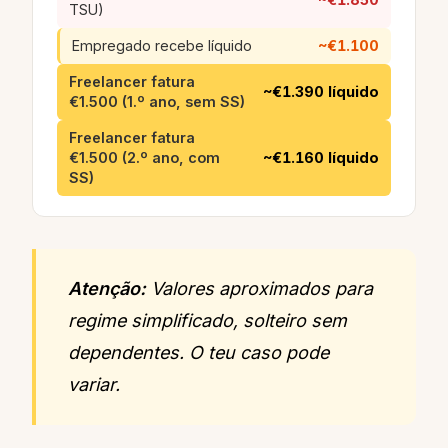
TSU)
Empregado recebe líquido
~€1.100
Freelancer fatura
~€1.390 líquido
€1.500 (1.º ano, sem SS)
Freelancer fatura
€1.500 (2.º ano, com
~€1.160 líquido
SS)
Atenção:
Valores aproximados para
regime simplificado, solteiro sem
dependentes. O teu caso pode
variar.