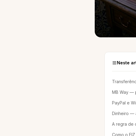
Neste ar
Transferênc
MB Way — p
PayPal e Wi
Dinheiro — 
A regra de
Como o FIZ 