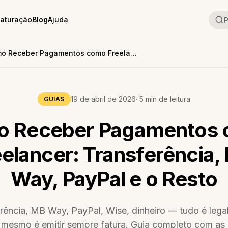
aturação
Blog
Ajuda
P
Como Receber Pagamentos como Freelancer: Transferência, MB Way, PayPal e o Resto
19 de abril de 2026
· 5 min de leitura
GUIAS
 Receber Pagamentos
eelancer: Transferência,
Way, PayPal e o Resto
rência, MB Way, PayPal, Wise, dinheiro — tudo é lega
 mesmo é emitir sempre fatura. Guia completo com as 