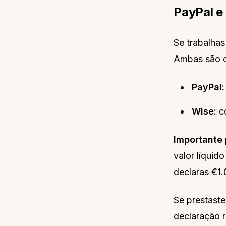
PayPal e
Se trabalhas
Ambas são c
PayPal:
Wise:
co
Importante 
valor líquid
declaras €1
Se prestast
declaração r