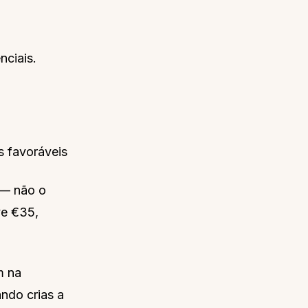
nciais.
s favoráveis
 — não o
ve €35,
m na
ndo crias a