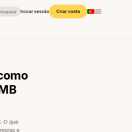
Iniciar sessão
Criar conta
esquisar
 como
 MB
l. O que
regras e