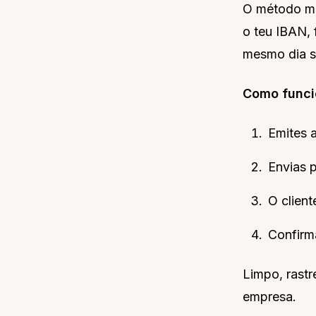
O método ma
o teu IBAN, 
mesmo dia s
Como funci
Emites a
Envias 
O client
Confirm
Limpo, rastr
empresa.