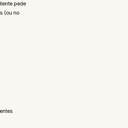
liente pede
is (ou no
ientes