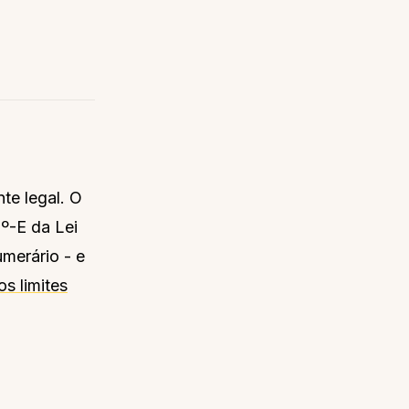
te legal. O
.º-E da Lei
umerário - e
os limites