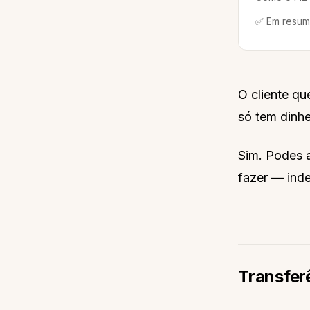
✅ Em resu
O cliente qu
só tem dinhe
Sim. Podes 
fazer — ind
Transfer