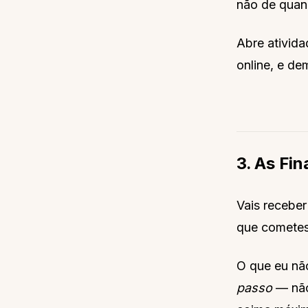
não de quan
Abre ativida
online, e de
3. As Fi
Vais receber
que cometes
O que eu nã
passo
— não 