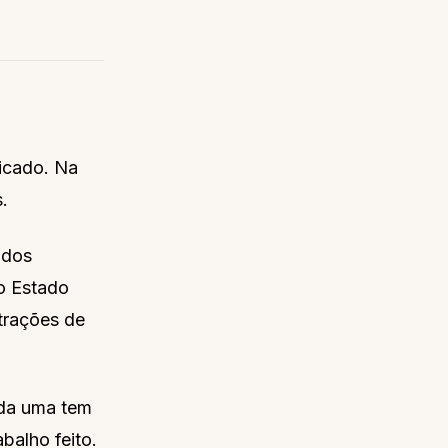
licado. Na
.
 dos
 o Estado
trações de
ada uma tem
balho feito.