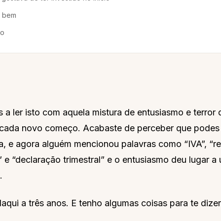
er bem
mo
s a ler isto com aquela mistura de entusiasmo e terror
ada novo começo. Acabaste de perceber que podes 
ta, e agora alguém mencionou palavras como “IVA”, “r
” e “declaração trimestral” e o entusiasmo deu lugar 
.
aqui a três anos. E tenho algumas coisas para te dizer