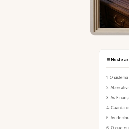
Neste ar
1. O sistem
2. Abre ati
3. As Finan
4. Guarda 
5. As decla
6. O que eu 