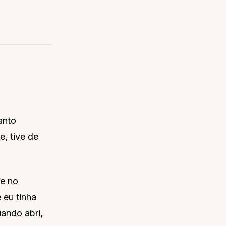
anto
e, tive de
ue no
 eu tinha
uando abri,