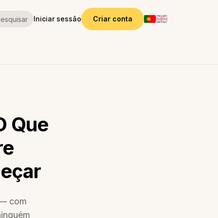
Iniciar sessão
Criar conta
esquisar
O Que
re
meçar
e — com
 ninguém