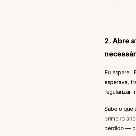
2. Abre 
necessár
Eu esperei. 
esperava, tr
regularizar 
Sabe o que é
primeiro ano
perdido — po