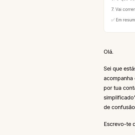
7. Vai corr
✅ Em resu
Olá.
Sei que está
acompanha c
por tua con
simplificado
de confusão
Escrevo-te d