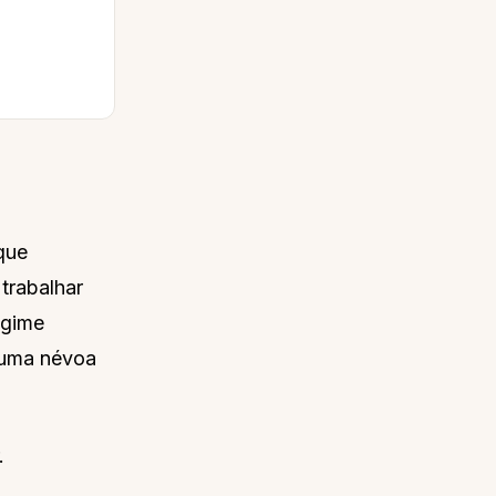
 que
trabalhar
egime
a uma névoa
.