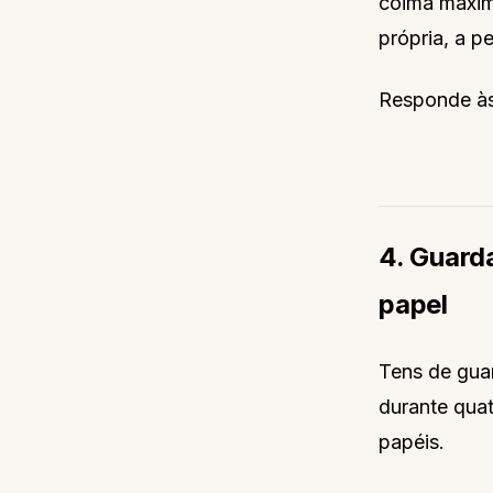
coima máxima
própria, a p
Responde às 
4. Guard
papel
Tens de gua
durante quat
papéis.