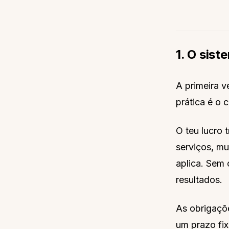
1. O sist
A primeira v
prática é o 
O teu lucro 
serviços, mu
aplica. Sem
resultados.
As obrigaçõ
um prazo fix