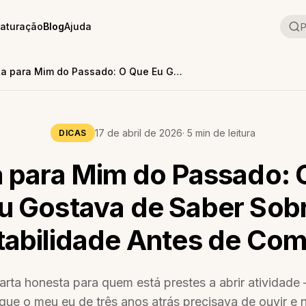
aturação
Blog
Ajuda
P
Carta para Mim do Passado: O Que Eu Gostava de Saber Sobre Contabilidade Antes de Começar
17 de abril de 2026
· 5 min de leitura
DICAS
a para Mim do Passado: 
u Gostava de Saber Sob
abilidade Antes de Co
rta honesta para quem está prestes a abrir atividad
que o meu eu de três anos atrás precisava de ouvir e